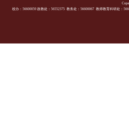
Cop
校办：56600059 政教处：56552375 教务处：56600067 教师教育科研处：56600