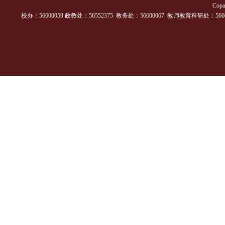
Cop
校办：56600059 政教处：56552375 教务处：56600067 教师教育科研处：56600